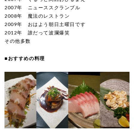
2007
年 ニューススクランブル
2008
年 魔法のレストラン
2009
年 おはよう朝日土曜日です
2012
年 誰だって波瀾爆笑
その他多数
■おすすめの料理