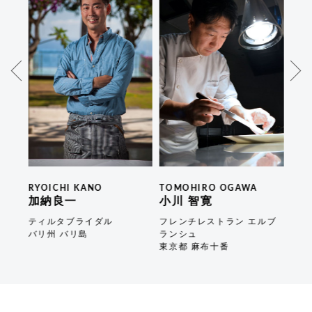
RYOICHI KANO
TOMOHIRO OGAWA
JO 
加納良一
小川 智寛
伊藤
ティルタブライダル
フレンチレストラン エルブ
フレ
バリ州 バリ島
ランシュ
長野
東京都 麻布十番