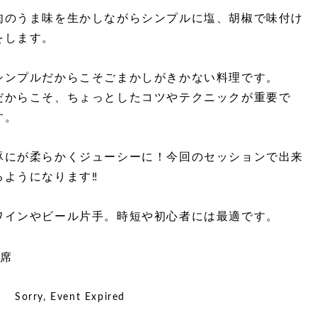
肉のうま味を生かしながらシンプルに塩、胡椒で味付け
をします。
シンプルだからこそごまかしがきかない料理です。
だからこそ、ちょっとしたコツやテクニックが重要で
す。
豚にが柔らかくジューシーに！今回のセッションで出来
るようになります‼️
ワインやビール片手。時短や初心者には最適です。
2席
Sorry, Event Expired