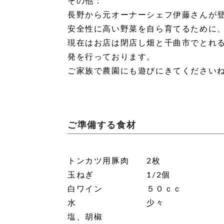
その他：
長野から元オーナーシェフ伊藤さんが
安全性に高い野菜を自ら育てるために、長
現在はお店は閉店し畑と千曲市でとれ
発を行っております。
ご家族で農園にも遊びにきてください
ご準備する食材
トンカツ用豚肉 2枚
玉ねぎ 1/2個
白ワイン ５０ｃｃ
水 少々
塩、胡椒